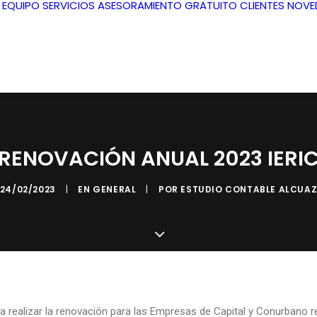
L EQUIPO
SERVICIOS
ASESORAMIENTO GRATUITO
CLIENTES
NOVE
RENOVACIÓN ANUAL 2023 IERI
24/02/2023
|
EN
GENERAL
|
POR
ESTUDIO CONTABLE ALCUA
ra realizar la renovación para las Empresas de Capital y Conurbano 