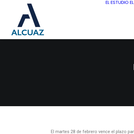
EL ESTUDIO
E
El martes 28 de febrero vence el plazo pa