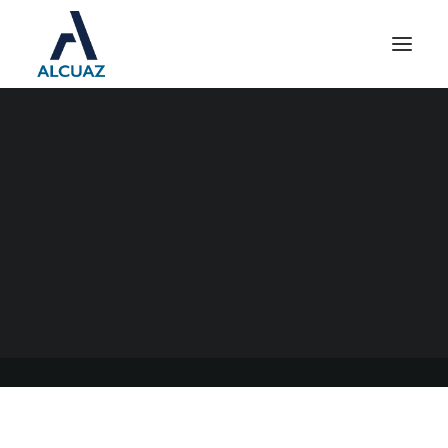
REPRO II PODRÍA TENER
CAMBIOS
11/04/2021
|
EN
GENERAL
|
POR
ESTUDIO CONTABLE ALCUAZ