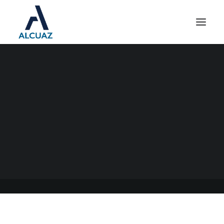
REPRO II: RESTRICCIONES
PARA QUIENES ACCEDAN
AL BENEFICIO
01/12/2020
|
EN
GENERAL
|
POR
ESTUDIO ALCUAZ