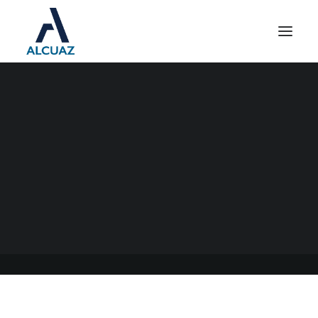
REPRO III DEL MES DE
SEPTIEMBRE
17/09/2023
|
EN
GENERAL
|
POR
ESTUDIO CONTABLE ALCUAZ