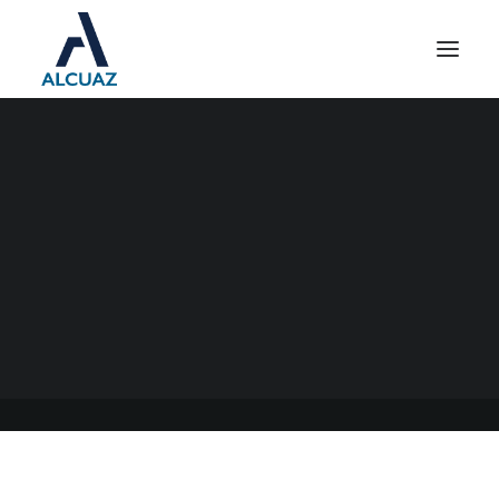
SALARIO MÍNIMO VITAL Y
MÓVIL
03/09/2023
|
EN
GENERAL
|
POR
ESTUDIO CONTABLE ALCUAZ