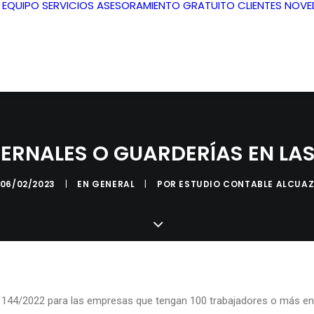
L EQUIPO
SERVICIOS
ASESORAMIENTO GRATUITO
CLIENTES
NOVE
ERNALES O GUARDERÍAS EN LA
06/02/2023
|
EN
GENERAL
|
POR
ESTUDIO CONTABLE ALCUA
o 144/2022 para las empresas que tengan 100 trabajadores o más ent