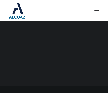
SECTORES CRÍTICOS
18/05/2021
|
EN
GENERAL
|
POR
ESTUDIO CONTABLE ALCUAZ