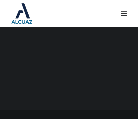
SIMPLIFICACIÓN
REGISTRAL EMPLEADORES
04/11/2021
|
EN
GENERAL
|
POR
ESTUDIO CONTABLE ALCUAZ