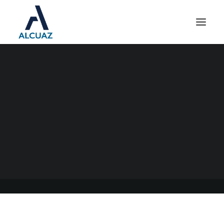
SIRA PARA
IMPORTACIONES
18/10/2022
|
EN
GENERAL
|
POR
ESTUDIO CONTABLE ALCUAZ