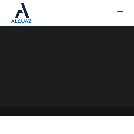
SOLICITUD DE RÚBRICA DE
LIBROS EN PROVINCIA DE
BUENOS AIRES
11/04/2022
|
EN
GENERAL
|
POR
ESTUDIO CONTABLE ALCUAZ