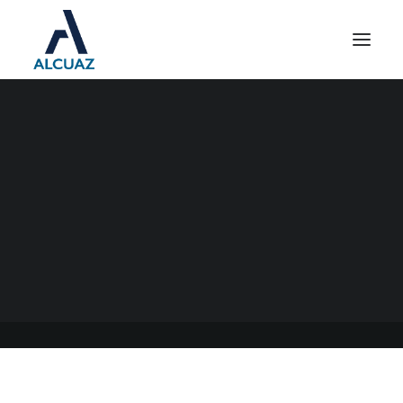
SUMA FIJA ART
06/10/2023
|
EN
GENERAL
|
POR
ESTUDIO CONTABLE ALCUAZ