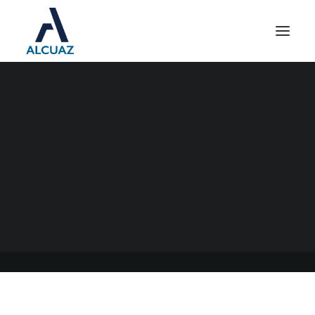
SUMA FIJA DE LA ART
31/01/2022
|
EN
GENERAL
|
POR
ESTUDIO CONTABLE ALCUAZ