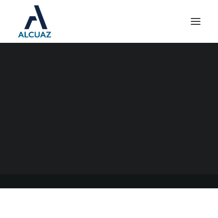
TASAS DE INTERÉS AFIP
05/01/2022
|
EN
GENERAL
|
POR
ESTUDIO CONTABLE ALCUAZ