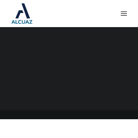
TASAS DE INTERÉS
RESARCITORIO Y
PUNITORIO EN CABA Y EN
PCIA. DE BS.AS.
24/11/2022
|
EN
GENERAL
|
POR
ESTUDIO CONTABLE ALCUAZ