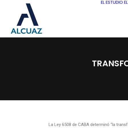
EL ESTUDIO
E
TRANSFO
La Ley 6508 de CABA determinó “la transf