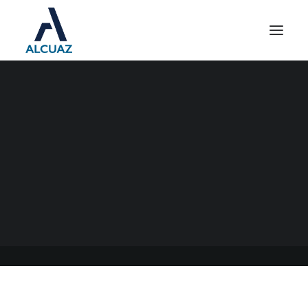
ADMINISTRACIÓN DE
CONSORCIOS
11/01/2021
|
EN
GENERAL
|
POR
ESTUDIO CONTABLE ALCUAZ