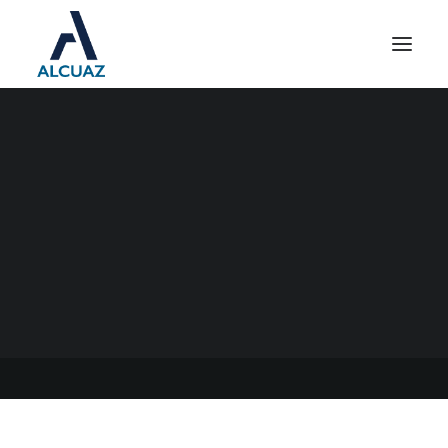
AGIP RÉGIMEN DE
REGULARIZACIÓN DE
CONTRIBUYENTES
CONCURSADOS Y
QUEBRADOS
14/04/2022
|
EN
GENERAL
|
POR
ESTUDIO CONTABLE ALCUAZ