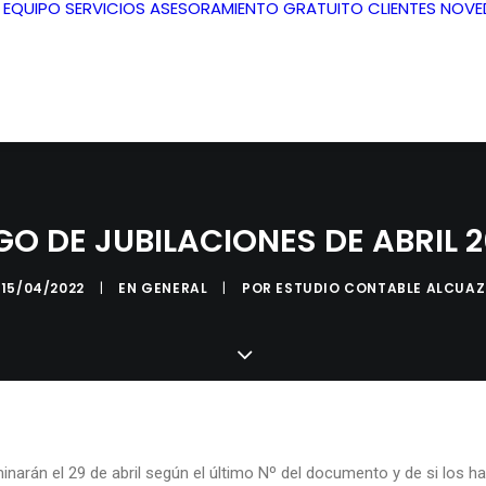
L EQUIPO
SERVICIOS
ASESORAMIENTO GRATUITO
CLIENTES
NOVE
O DE JUBILACIONES DE ABRIL 
15/04/2022
|
EN
GENERAL
|
POR
ESTUDIO CONTABLE ALCUAZ
inarán el 29 de abril según el último Nº del documento y de si los h