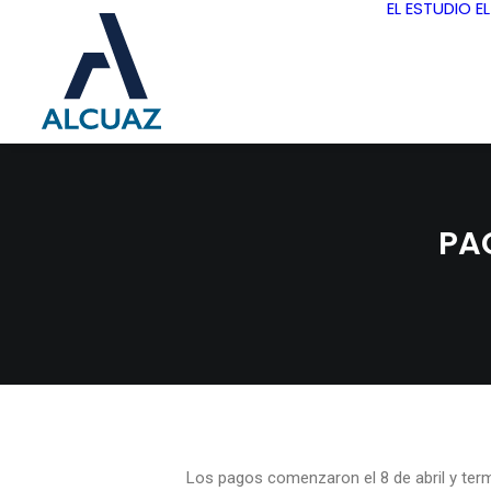
EL ESTUDIO
E
PAG
Los pagos comenzaron el 8 de abril y term