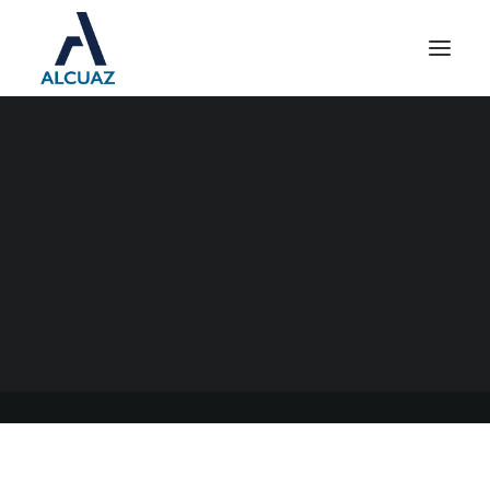
ARBA – AGENTES DE
RECAUDACIÓN
22/03/2022
|
EN
GENERAL
|
POR
ESTUDIO CONTABLE ALCUAZ