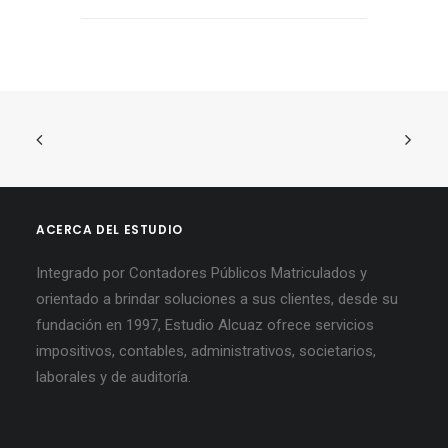
ACERCA DEL ESTUDIO
Integrado por Contadores Públicos Matriculados y
orientado a brindar soluciones a sus clientes, desde su
fundación en 1997, Estudio Alcuaz ofrece servicios
impositivos, contables, administrativos, societarios,
laborales y de auditoría.