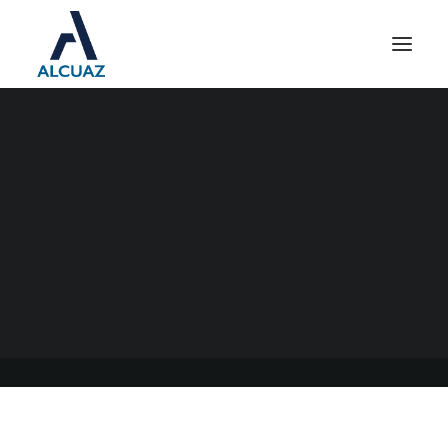
ARBA PRORROGA
ANTICIPOS Y CUOTAS DE
PLANES HASTA EL 10 DE
JUNIO
12/04/2020
|
EN
GENERAL
|
POR
ESTUDIO CONTABLE ALCUAZ