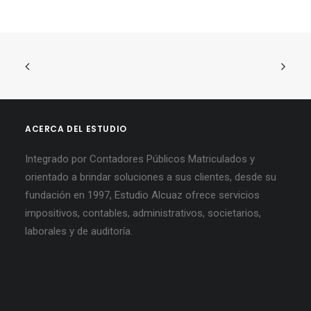
ACERCA DEL ESTUDIO
Integrado por Contadores Públicos Matriculados y
orientado a brindar soluciones a sus clientes, desde su
fundación en 1997, Estudio Alcuaz ofrece servicios
impositivos, contables, administrativos, societarios,
laborales y de auditoría.