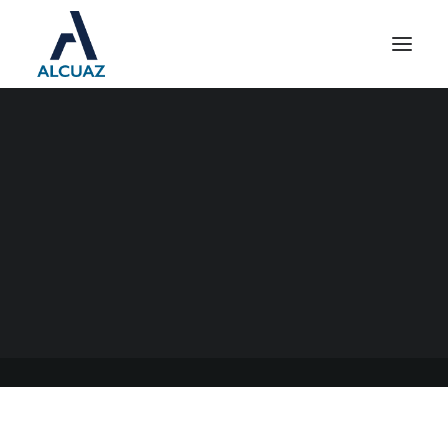
PRÓRROGA PARA
ADHERIRSE A LA
MORATORIA DE LA AFIP
12/04/2020
|
EN
GENERAL
|
POR
ESTUDIO CONTABLE ALCUAZ