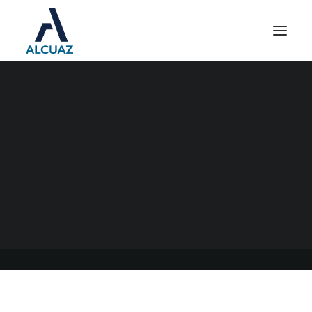
ASOCIACIONES CIVILES
07/01/2021
|
EN
GENERAL
|
POR
ESTUDIO CONTABLE ALCUAZ