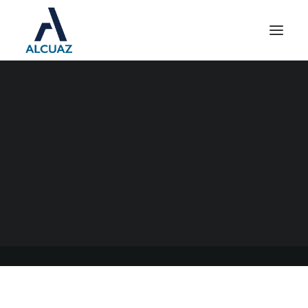
RÉGIMEN DE
DONACIONES: SU
MODIFICACIÓN
07/01/2021
|
EN
GENERAL
|
POR
ESTUDIO CONTABLE ALCUAZ