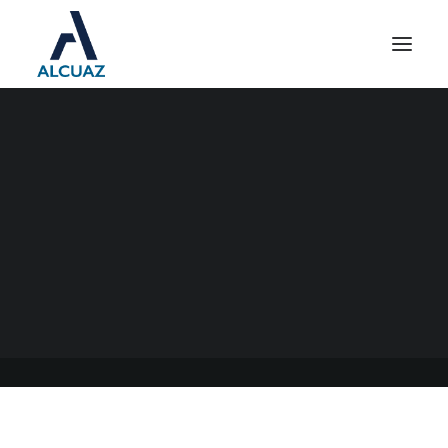
CENSO NACIONAL DE
POBLACIÓN HOGARES Y
VIVIENDA
02/05/2022
|
EN
GENERAL
|
POR
ESTUDIO CONTABLE ALCUAZ