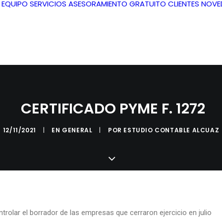
L EQUIPO
SERVICIOS
ASESORAMIENTO GRATUITO
CLIENTES
NOVE
CERTIFICADO PYME F. 1272
12/11/2021
|
EN
GENERAL
|
POR
ESTUDIO CONTABLE ALCUAZ
trolar el borrador de las empresas que cerraron ejercicio en julio