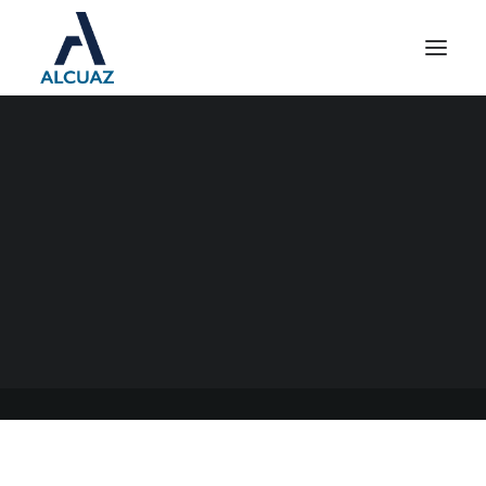
SISTEMA DE PERFIL DE
RIESGO (SIPER)
11/11/2021
|
EN
GENERAL
|
POR
ESTUDIO CONTABLE ALCUAZ