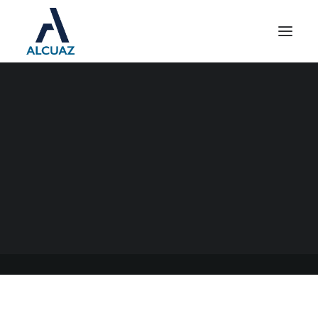
COOPERATIVAS Y
MUTUALES Y LA
PREVENCIÓN DEL LAVADO
DE ACTIVOS
08/08/2023
|
EN
GENERAL
|
POR
ESTUDIO CONTABLE ALCUAZ