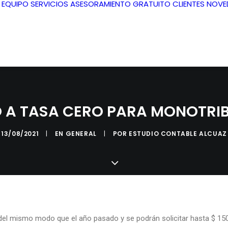
L EQUIPO
SERVICIOS
ASESORAMIENTO GRATUITO
CLIENTES
NOVE
 A TASA CERO PARA MONOTRI
13/08/2021
|
EN
GENERAL
|
POR
ESTUDIO CONTABLE ALCUAZ
P del mismo modo que el año pasado y se podrán solicitar hasta $ 150