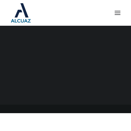
REPRO II DEL MES DE JULIO
2021
15/08/2021
|
EN
GENERAL
|
POR
ESTUDIO CONTABLE ALCUAZ