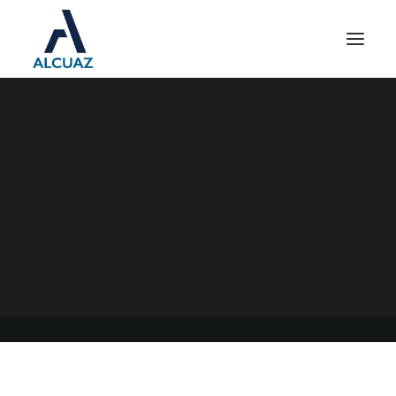
DATOS BIOMÉTRICOS AFIP
– VALIDACIÓN DE
IDENTIDAD
27/04/2023
|
EN
GENERAL
|
POR
ESTUDIO CONTABLE ALCUAZ