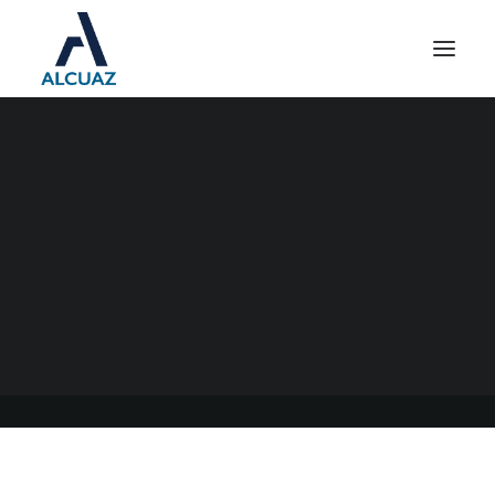
DATOS BIOMÉTRICOS AFIP
– VALIDACIÓN DE
IDENTIDAD
07/08/2023
|
EN
GENERAL
|
POR
ESTUDIO CONTABLE ALCUAZ