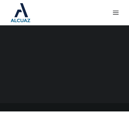
DECLARACIONES
JURADAS DE GANANCIAS
Y BIENES PERSONALES
2022
05/06/2023
|
EN
GENERAL
|
POR
ESTUDIO CONTABLE ALCUAZ