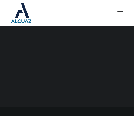
SALARIO MÍNIMO VITAL Y
MÓVIL
05/06/2023
|
EN
GENERAL
|
POR
ESTUDIO CONTABLE ALCUAZ