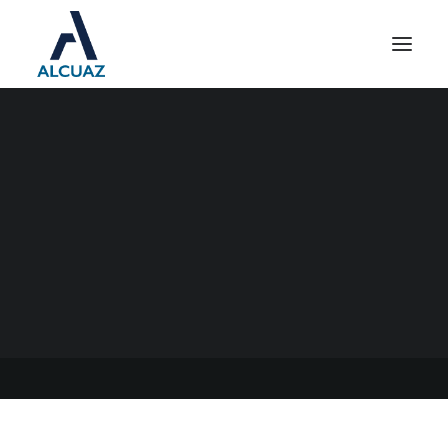
EXTENSION ASPO Y
DISPO-REDUCCIÓN
CARGAS SOCIALES:
PERSONAS MAYORES Y
GRUPO DE RIESGO
12/10/2020
|
EN
GENERAL
|
POR
ESTUDIO ALCUAZ