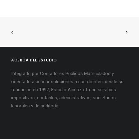
ACERCA DEL ESTUDIO
Integrado por Contadores Públicos Matriculados y
orientado a brindar soluciones a sus clientes, desde su
fundación en 1997, Estudio Alcuaz ofrece servicios
impositivos, contables, administrativos, societarios,
laborales y de auditoría.