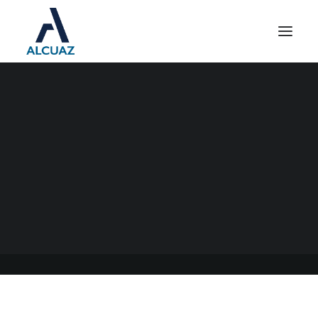
I.G.J. NO PERMITE
CONTINUAR REALIZANDO
REUNIONES A DISTANCIA
21/07/2022
|
EN
GENERAL
|
POR
ESTUDIO CONTABLE ALCUAZ