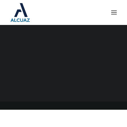
SUMA FIJA ART
21/07/2022
|
EN
GENERAL
|
POR
ESTUDIO CONTABLE ALCUAZ