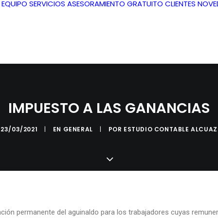
L EQUIPO
SERVICIOS
ASESORAMIENTO GRATUITO
CLIENTES
NOVE
IMPUESTO A LAS GANANCIAS
23/03/2021
|
EN
GENERAL
|
POR
ESTUDIO CONTABLE ALCUAZ
ención permanente del aguinaldo para los trabajadores cuyas remune