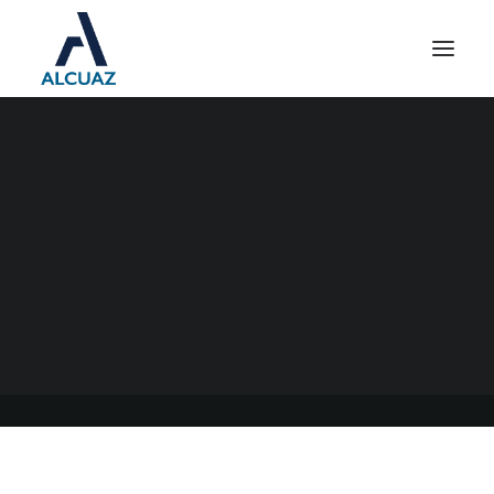
IMPUESTO A LAS
GANANCIAS Y
MONOTRIBUTO
09/03/2021
|
EN
GENERAL
|
POR
ESTUDIO CONTABLE ALCUAZ