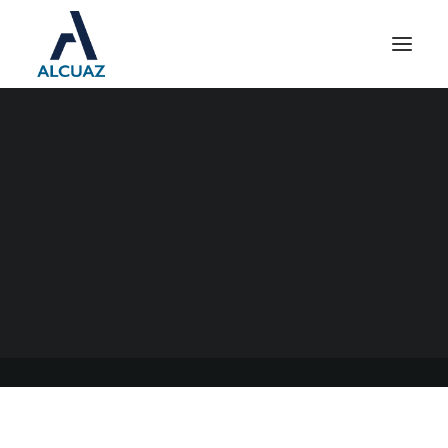
SOCIEDADES POR
ACCIONES SIMPLIFICADAS
- SAS
09/03/2021
|
EN
GENERAL
|
POR
ESTUDIO CONTABLE ALCUAZ