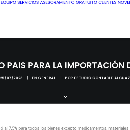
L EQUIPO
SERVICIOS
ASESORAMIENTO GRATUITO
CLIENTES
NOVE
O PAIS PARA LA IMPORTACIÓN D
25/07/2023
|
EN
GENERAL
|
POR
ESTUDIO CONTABLE ALCUA
zó al 7,5% para todos los bienes excepto medicamentos, materiales 