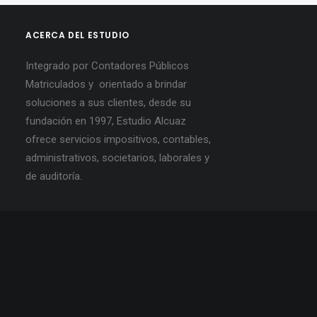
ACERCA DEL ESTUDIO
Integrado por Contadores Públicos
Matriculados y orientado a brindar
soluciones a sus clientes, desde su
fundación en 1997, Estudio Alcuaz
ofrece servicios impositivos, contables,
administrativos, societarios, laborales y
de auditoría.