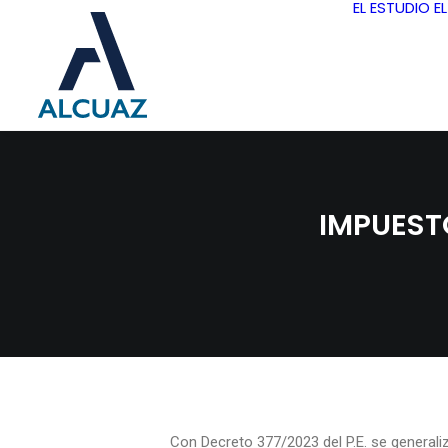
EL ESTUDIO
E
IMPUEST
Con Decreto 377/2023 del P.E. se generali