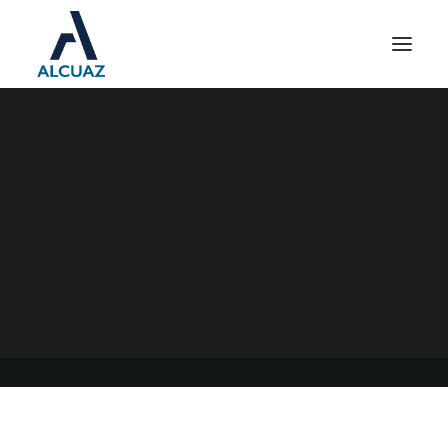
IMPUESTO PAIS PARA LA
IMPORTACIÓN DE
SERVICIOS
25/07/2023
|
EN
GENERAL
|
POR
ESTUDIO CONTABLE ALCUAZ