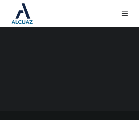
INGRESOS BRUTOS
CONVENIO MULTILATERAL
16/02/2023
|
EN
GENERAL
|
POR
ESTUDIO CONTABLE ALCUAZ