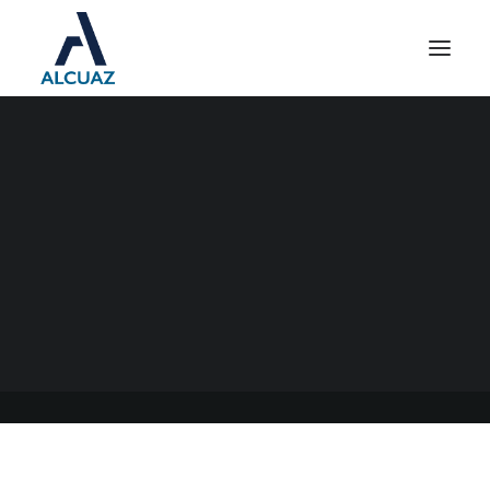
LAS ASEGURADORAS DE
RIESGOS DEL TRABAJO
(ART) Y EL COVID 19
15/01/2021
|
EN
GENERAL
|
POR
ESTUDIO CONTABLE ALCUAZ