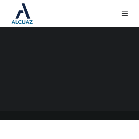
MONOTRIBUTO 2021: 1RA.
RECATEGORIZACIÓN DEL
AÑO
15/04/2021
|
EN
GENERAL
|
POR
ESTUDIO CONTABLE ALCUAZ