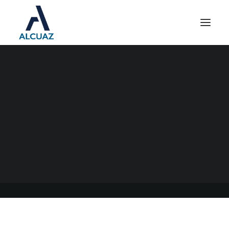
PROGRAMA ATP
27/12/2022
|
EN
GENERAL
|
POR
ESTUDIO CONTABLE ALCUAZ