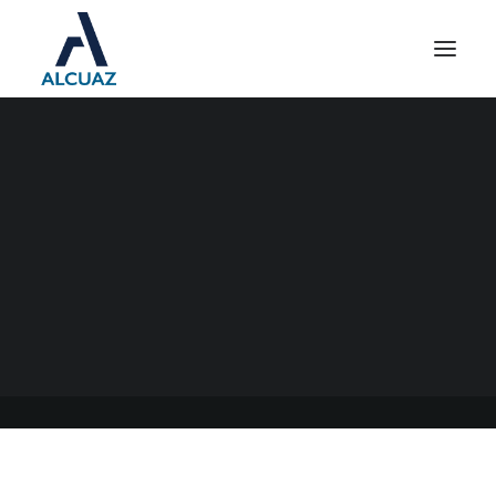
PROHIBICIÓN DE
DESPIDOS PRORROGA
HASTA EL 30 DE
NOVIEMBRE DE 2020
24/09/2020
|
EN
GENERAL
|
POR
ESTUDIO ALCUAZ