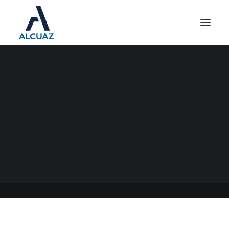
RÉGIMEN DE INCENTIVOS
AL ABASTECIMIENTO
INTERNO DE
COMBUSTIBLES (RIAIC)
27/09/2022
|
EN
GENERAL
|
POR
ESTUDIO CONTABLE ALCUAZ