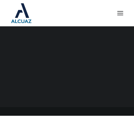
SISTEMA INTEGRAL DE
MONITOREO DE
IMPORTACIONES (SIMI)
28/09/2022
|
EN
GENERAL
|
POR
ESTUDIO CONTABLE ALCUAZ