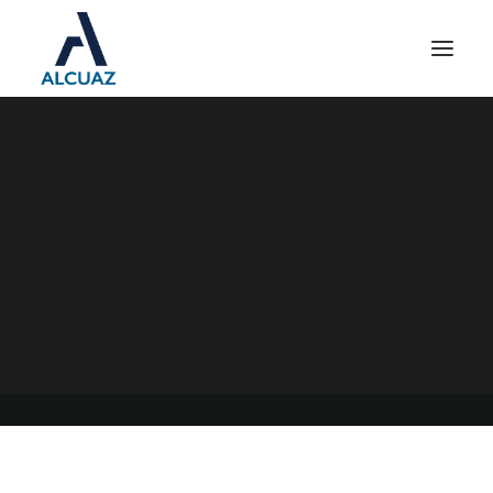
REPRO II EDUCACIÓN
PRIVADA
04/01/2021
|
EN
GENERAL
|
POR
ESTUDIO CONTABLE ALCUAZ