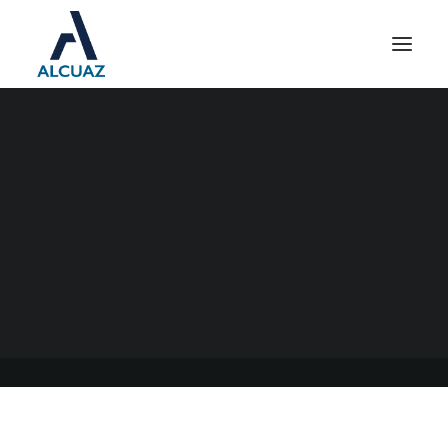
SOSTENIMIENTO Y
REACTIVACION DE LA
ACTIVIDAD TURÍSTICA-
LEY 27.563
21/09/2020
|
EN
GENERAL
|
POR
ESTUDIO ALCUAZ